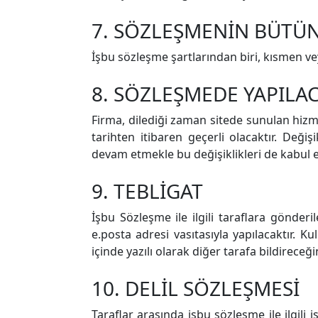
7. SÖZLEŞMENİN BÜTÜ
İşbu sözleşme şartlarından biri, kısmen v
8. SÖZLEŞMEDE YAPILAC
Firma, dilediği zaman sitede sunulan hizme
tarihten itibaren geçerli olacaktır. Deği
devam etmekle bu değişiklikleri de kabul et
9. TEBLİGAT
İşbu Sözleşme ile ilgili taraflara gönderi
e.posta adresi vasıtasıyla yapılacaktır. 
içinde yazılı olarak diğer tarafa bildireceğ
10. DELİL SÖZLEŞMESİ
Taraflar arasında işbu sözleşme ile ilgili i