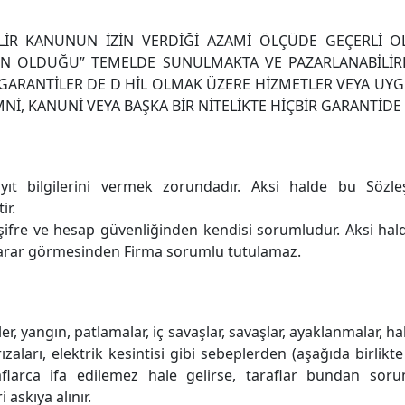
İR KANUNUN İZİN VERDİĞİ AZAMİ ÖLÇÜDE GEÇERLİ O
N OLDUĞU” TEMELDE SUNULMAKTA VE PAZARLANABİLİRLİ
RANTİLER DE D HİL OLMAK ÜZERE HİZMETLER VEYA UYGU
ZIMNİ, KANUNİ VEYA BAŞKA BİR NİTELİKTE HİÇBİR GARANT
yıt bilgilerini vermek zorundadır. Aksi halde bu Sözle
ir.
i şifre ve hesap güvenliğinden kendisi sorumludur. Aksi ha
 zarar görmesinden Firma sorumlu tutulamaz.
r, yangın, patlamalar, iç savaşlar, savaşlar, ayaklanmalar, halk
rızaları, elektrik kesintisi gibi sebeplerden (aşağıda birlik
arca ifa edilemez hale gelirse, taraflar bundan sorum
askıya alınır.