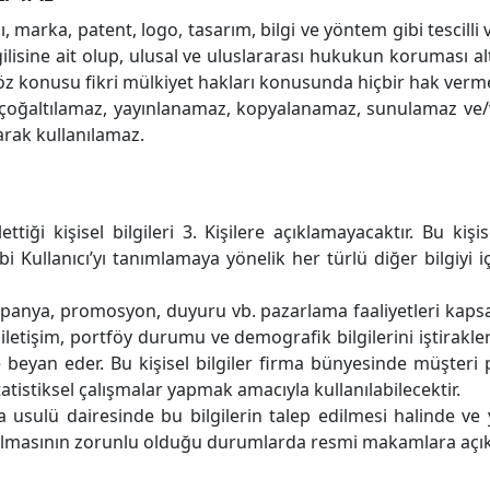
ı, marka, patent, logo, tasarım, bilgi ve yöntem gibi tescilli v
lgilisine ait olup, ulusal ve uluslararası hukukun koruması al
söz konusu fikri mülkiyet hakları konusunda hiçbir hak verm
lde çoğaltılamaz, yayınlanamaz, kopyalanamaz, sunulamaz ve
larak kullanılamaz.
ettiği kişisel bilgileri 3. Kişilere açıklamayacaktır. Bu kişis
 Kullanıcı’yı tanımlamaya yönelik her türlü diğer bilgiyi iç
mpanya, promosyon, duyuru vb. pazarlama faaliyetleri kapsa
 iletişim, portföy durumu ve demografik bilgilerini iştirakle
beyan eder. Bu kişisel bilgiler firma bünyesinde müşteri p
stiksel çalışmalar yapmak amacıyla kullanılabilecektir.
ca usulü dairesinde bu bilgilerin talep edilmesi halinde 
lmasının zorunlu olduğu durumlarda resmi makamlara açıkl