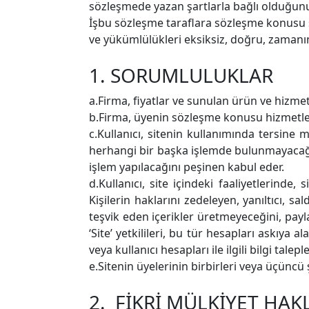
sözleşmede yazan şartlarla bağlı olduğunuz
İşbu sözleşme taraflara sözleşme konusu si
ve yükümlülükleri eksiksiz, doğru, zamanın
1. SORUMLULUKLAR
a.Firma, fiyatlar ve sunulan ürün ve hizme
b.Firma, üyenin sözleşme konusu hizmetlerd
c.Kullanıcı, sitenin kullanımında tersi
herhangi bir başka işlemde bulunmayacağın
işlem yapılacağını peşinen kabul eder.
d.Kullanıcı, site içindeki faaliyetlerinde
Kişilerin haklarını zedeleyen, yanıltıcı, sa
teşvik eden içerikler üretmeyeceğini, p
‘Site’ yetkilileri, bu tür hesapları askıya 
veya kullanıcı hesapları ile ilgili bilgi talep
e.Sitenin üyelerinin birbirleri veya üçüncü
2. FİKRİ MÜLKİYET HAK