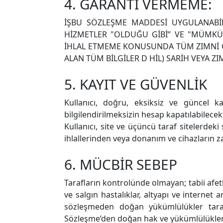
4. GARANTİ VERMEME:
İŞBU SÖZLEŞME MADDESİ UYGULANABİL
HİZMETLER "OLDUĞU GİBİ” VE "MÜMKÜ
İHLAL ETMEME KONUSUNDA TÜM ZIMNİ GA
ALAN TÜM BİLGİLER D HİL) SARİH VEYA 
5. KAYIT VE GÜVENLİK
Kullanıcı, doğru, eksiksiz ve güncel ka
bilgilendirilmeksizin hesap kapatılabilecekt
Kullanıcı, site ve üçüncü taraf sitelerdek
ihlallerinden veya donanım ve cihazların
6. MÜCBİR SEBEP
Tarafların kontrolünde olmayan; tabii afetle
ve salgın hastalıklar, altyapı ve internet a
sözleşmeden doğan yükümlülükler tarafl
Sözleşme’den doğan hak ve yükümlülükleri 