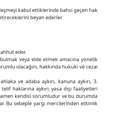
zleşmeyi kabul ettiklerinde bahsi geçen hak
tireceklerini beyan ederler.
.
aahhüt eder.
u bulmak veya elde etmek amacına yönelik
orumlu olacağını, hakkında hukuki ve cezai
l ahlaka ve adaba aykırı, kanuna aykırı, 3.
elif haklarına aykırı, yasa dışı faaliyetleri
tamamen kendisi sorumludur ve bu durumda
utar. Bu sebeple yargı mercilerinden etkinlik