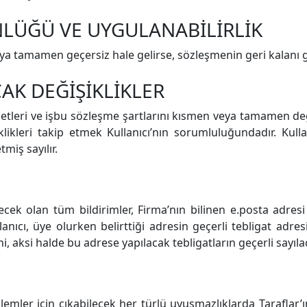
NLÜĞÜ VE UYGULANABİLİRLİK
eya tamamen geçersiz hale gelirse, sözleşmenin geri kalanı 
AK DEĞİŞİKLİKLER
tleri ve işbu sözleşme şartlarını kısmen veya tamamen değişt
şiklikleri takip etmek Kullanıcı’nın sorumluluğundadır. Ku
miş sayılır.
lecek olan tüm bildirimler, Firma’nın bilinen e.posta adresi
Kullanıcı, üye olurken belirttiği adresin geçerli tebligat 
ini, aksi halde bu adrese yapılacak tebligatların geçerli sayıl
şlemler için çıkabilecek her türlü uyuşmazlıklarda Taraflar’ın