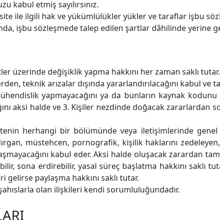
u kabul etmiş sayılırsınız.
te ile ilgili hak ve yükümlülükler yükler ve taraflar işbu sö
da, işbu sözleşmede talep edilen şartlar dâhilinde yerine ge
tler üzerinde değişiklik yapma hakkını her zaman saklı tutar
en, teknik arızalar dışında yararlandırılacağını kabul ve t
ne mühendislik yapmayacağını ya da bunların kaynak kodun
ı aksi halde ve 3. Kişiler nezdinde doğacak zararlardan s
, sitenin herhangi bir bölümünde veya iletişimlerinde gene
ldırgan, müstehcen, pornografik, kişilik haklarını zedeleyen, t
aylaşmayacağını kabul eder. Aksi halde oluşacak zarardan 
alabilir, sona erdirebilir, yasal süreç başlatma hakkını saklı t
leri gelirse paylaşma hakkını saklı tutar.
 şahıslarla olan ilişkileri kendi sorumluluğundadır.
LARI