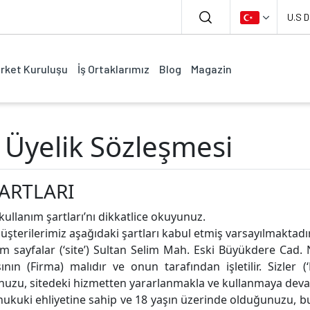
U.S D
irket Kuruluşu
İş Ortaklarımız
Blog
Magazin
- Üyelik Sözleşmesi
ŞARTLARI
kullanım şartları’nı dikkatlice okuyunuz.
üşterilerimiz aşağıdaki şartları kabul etmiş varsayılmaktadı
m sayfalar (‘site’) Sultan Selim Mah. Eski Büyükdere Cad.
ın (Firma) malıdır ve onun tarafından işletilir. Sizler (
ğunuzu, sitedeki hizmetten yararlanmakla ve kullanmaya dev
hukuki ehliyetine sahip ve 18 yaşın üzerinde olduğunuzu, b