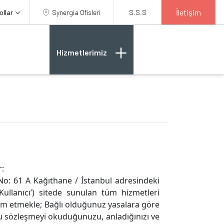
İletişim
ollar
Synergia Ofisleri
S.S.S
Hizmetlerimiz
r:
 No: 61 A Kağıthane / İstanbul adresindeki
‘Kullanıcı’) sitede sunulan tüm hizmetleri
am etmekle; Bağlı olduğunuz yasalara göre
u sözleşmeyi okuduğunuzu, anladığınızı ve