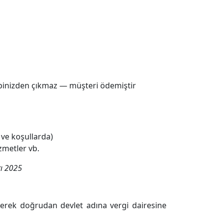
cebinizden çıkmaz — müşteri ödemiştir
e ve koşullarda)
izmetler vb.
rı 2025
lerek doğrudan devlet adına vergi dairesine