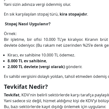
Yani sizin adınıza vergi ödenmiş olur.
En sık karşılaşılan stopaj türü,
kira stopajıdır
.
Stopaj Nasıl Uygulanır?
Örnek:
Bir işletme, bir ofisi 10.000 TL’ye kiralıyor. Kiranın br
devlete ödeniyor. (Bu rakam net üzerinden %25’e denk gel
Kiracı, ev sahibine 10.000 TL ödemez.
8.000 TL ev sahibine
,
2.000 TL devlete (vergi olarak)
gönderir.
Ev sahibi vergisini dolaylı yoldan, tahsil etmeden ödemiş o
Tevkifat Nedir?
Tevkifat
, KDV'nin belirli sektörlerde karşı tarafça paylaşı
Yani sadece siz değil, hizmet aldığınız kişi de KDV’yi bölüş
Bu, bazı sektörlerde kayıt dışılığı önlemek için uygulanır.