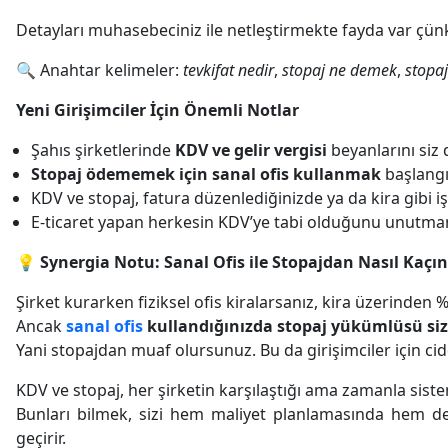
Detayları muhasebeciniz ile netleştirmekte fayda var çünk
🔍 Anahtar kelimeler:
tevkifat nedir
,
stopaj ne demek
,
stopaj
Yeni Girişimciler İçin Önemli Notlar
Şahıs şirketlerinde
KDV ve gelir vergisi
beyanlarını siz 
Stopaj ödememek için sanal ofis kullanmak
başlangı
KDV ve stopaj, fatura düzenlediğinizde ya da kira gibi i
E-ticaret yapan herkesin KDV’ye tabi olduğunu unutma
💡 Synergia Notu: Sanal Ofis ile Stopajdan Nasıl Kaçın
Şirket kurarken fiziksel ofis kiralarsanız, kira üzerinden
Ancak
sanal ofis
kullandığınızda stopaj yükümlüsü siz
Yani stopajdan muaf olursunuz. Bu da girişimciler için cidd
KDV ve stopaj, her şirketin karşılaştığı ama zamanla siste
Bunları bilmek, sizi hem maliyet planlamasında hem de
geçirir.