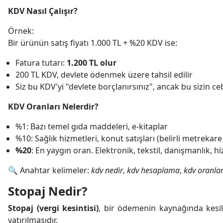
KDV Nasıl Çalışır?
Örnek:
Bir ürünün satış fiyatı 1.000 TL + %20 KDV ise:
Fatura tutarı:
1.200 TL olur
200 TL KDV, devlete ödenmek üzere tahsil edilir
Siz bu KDV'yi "devlete borçlanırsınız", ancak bu sizin 
KDV Oranları Nelerdir?
%1: Bazı temel gıda maddeleri, e-kitaplar
%10: Sağlık hizmetleri, konut satışları (belirli metrekar
%20
: En yaygın oran. Elektronik, tekstil, danışmanlık, h
🔍 Anahtar kelimeler:
kdv nedir
,
kdv hesaplama
,
kdv oranla
Stopaj Nedir?
Stopaj (vergi kesintisi)
, bir ödemenin kaynağında kesi
yatırılmasıdır.