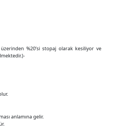
üt üzerinden %20’si stopaj olarak kesiliyor ve
mektedir.)-
lur.
lması anlamına gelir.
ür.