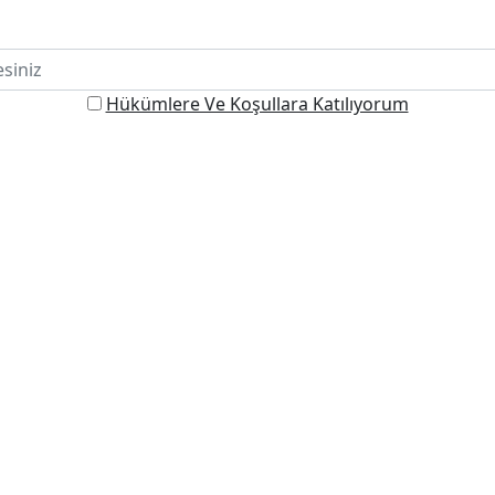
Hükümlere Ve Koşullara Katılıyorum
HİZMETLERİMİZ
Şahıs Şirketi
Limited Şirket
Anonim Şirket
Sanal Ofis
Paylaşımlı Ofis
Özel Ofis