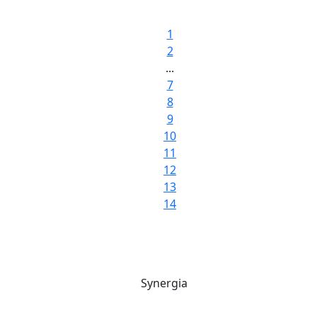
1
2
...
7
8
9
10
11
12
13
14
Bültene Üye Olun, kampanyalardan haberdar olun