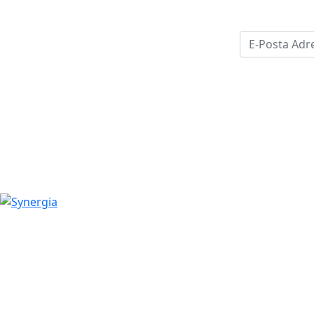
08503607967
info@synergia.com.tr
Sultan Selim Mah. Eski Büyükdere Cad. No: 61 Levent /
İstanbul