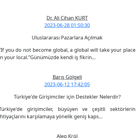
Dr. Ali Cihan KURT
2023-06-28 01:50:30
Uluslararası Pazarlara Açılmak
“If you do not become global, a global will take your place
in your local.”Günümüzde kendi iş fikrin...
Devamını Oku
Barış Gölgeli
2023-06-12 17:42:05
Türkiye'de Girişimciler için Destekler Nelerdir?
Türkiye'de girişimciler, büyüyen ve çeşitli sektörlerin
ihtiyaçlarını karşılamaya yönelik geniş kaps...
Devamını Oku
Aleg Kröl